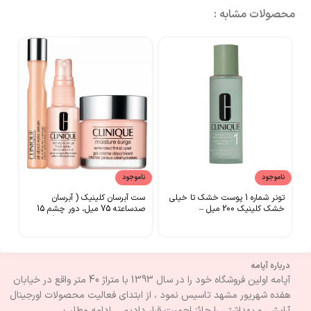
محصولات مشابه :
ناموجود
ناموجود
نا
تونر شماره 1 پوست خشک تا خیلی
ست آبرسان کلینیک ( آبرسان
خشک کلینیک 200 میل –
صدساعته 75 میل، دور چشم 15
CLINIQUE
میل، اسپری آبرسان 30 میل) –
UE
CLINIQUE
درباره آپامه
آپامه اولین فروشگاه خود را در سال 1393 با متراژ 40 متر واقع در خیابان
هفده شهریور مشهد تاسیس نمود ، از ابتدای فعالیت محصولات اورجینال
آرایشی و بهداشتی را حائز احمیت قرار دادیم ... ادامه مطلب